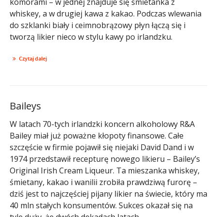
komorami – w jednej znajduje się śmietanka z
whiskey, a w drugiej kawa z kakao. Podczas wlewania
do szklanki biały i ceimnobrązowy płyn łączą się i
tworzą likier nieco w stylu kawy po irlandzku.
Czytaj dalej
Baileys
W latach 70-tych irlandzki koncern alkoholowy R&A
Bailey miał już poważne kłopoty finansowe. Całe
szczęście w firmie pojawił się niejaki David Dand i w
1974 przedstawił recepturę nowego likieru – Bailey’s
Original Irish Cream Liqueur. Ta mieszanka whiskey,
śmietany, kakao i wanilii zrobiła prawdziwą furorę –
dziś jest to najczęściej pijany likier na świecie, który ma
40 mln stałych konsumentów. Sukces okazał się na
tyle duży, że dwóch dekadach latach ...