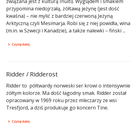
związana jest z kulturą Inuiti). Wyglądem i smakiem
przypomina niedojrzałą, żółtawą jeżynę (jest dość
kwaśna) – nie mylić z bardziej czerwoną Jeżyną
Arktyczną czyli Mesimarja. Robi się z niej powidła, wina
(m.in. w Szwecji i Kanadzie), a także nalewki – fiński ...
Czytaj dalej
Ridder / Ridderost
Ridder to półtwardy norweski ser krowi o intensywnie
żółtym kolorze. Ma dość łagodny smak. Ridder został
opracowany w 1969 roku przez mleczarzy ze wsi
Tresfjord, a dziś produkuje go koncern Tine.
Czytaj dalej