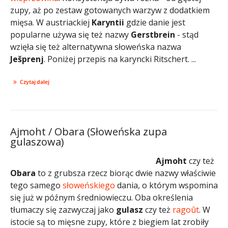
zupy, aż po zestaw gotowanych warzyw z dodatkiem
mięsa. W austriackiej
Karyntii
gdzie danie jest
popularne używa się też nazwy
Gerstbrein
- stąd
wzięła się też alternatywna słoweńska nazwa
Ješprenj
. Poniżej przepis na karyncki Ritschert. ...
Czytaj dalej
Ajmoht / Obara (Słoweńska zupa
gulaszowa)
Ajmoht
czy też
Obara
to z grubsza rzecz biorąc dwie nazwy właściwie
tego samego
słoweńskiego
dania, o którym wspomina
się już w późnym średniowieczu. Oba określenia
tłumaczy się zazwyczaj jako
gulasz
czy też
ragoût
. W
istocie są to mięsne zupy, które z biegiem lat zrobiły