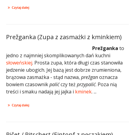
Czytaj dalej
Prežganka (Zupa z zasmażki z kminkiem)
Prežganka
to
jedno z najmniej skomplikowanych dań kuchni
słoweńskiej
. Prosta zupa, która długi czas stanowiła
jedzenie ubogich. Jej bazą jest dobrze zrumieniona,
brązowa zasmażka - stąd nazwa,
prežgan
oznacza
bowiem czasownik
palić
czy też
przypalić
. Poza nią
treści i smaku nadają jej jajka i
kminek
. ...
Czytaj dalej
Ričet / Ritschert (Eintopf z pęczakiem)