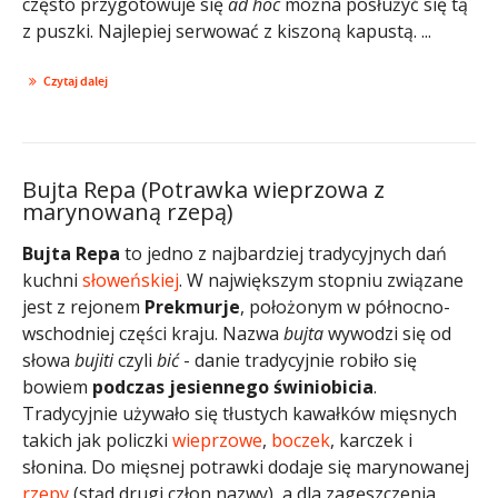
często przygotowuje się
ad hoc
można posłużyć się tą
z puszki. Najlepiej serwować z kiszoną kapustą. ...
Czytaj dalej
Bujta Repa (Potrawka wieprzowa z
marynowaną rzepą)
Bujta Repa
to jedno z najbardziej tradycyjnych dań
kuchni
słoweńskiej
. W największym stopniu związane
jest z rejonem
Prekmurje
, położonym w północno-
wschodniej części kraju. Nazwa
bujta
wywodzi się od
słowa
bujiti
czyli
bić
- danie tradycyjnie robiło się
bowiem
podczas jesiennego świniobicia
.
Tradycyjnie używało się tłustych kawałków mięsnych
takich jak policzki
wieprzowe
,
boczek
, karczek i
słonina. Do mięsnej potrawki dodaje się marynowanej
rzepy
(stąd drugi człon nazwy), a dla zagęszczenia