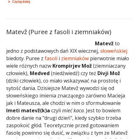
Czytaj dalej
Matevž (Puree z fasoli i ziemniaków)
Matevž
to
jedno z podstawowych dań XIX wiecznej,
słoweńskiej
biedoty. Puree z
fasoli
i
ziemniaków
pierwotnie miało
wiele różnych nazw
Krompirjev Mož
(ziemniaczany
człowiek),
Medved
(niedźwiedź) czy też
Divji Mož
(dziki człowiek), co miało wskazywać na prostotę i
sytość dania. Dzisiejsze Matevž wywodzi się od
słoweńskiego imienia znaczącego zarówno Macieja
jak i Mateusza, ale chodzi w nim o sformułowanie
Imeti matevž(k)a
czyli
mieć kaca
. Jest to bowiem
dobre danie na "drugi dzień", kiedy szybko trzeba
zaspokoić głód. Teoretycznie przed gotowaniem
fasolę powinno się dusić, w związku z tym że Matevž