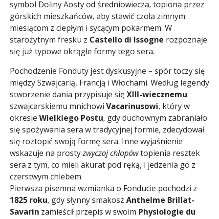
symbol Doliny Aosty od średniowiecza, topiona przez
górskich mieszkańców, aby stawić czoła zimnym
miesiącom z ciepłym i sycącym pokarmem. W
starożytnym fresku z
Castello di Issogne
rozpoznaje
się już typowe okrągłe formy tego sera.
Pochodzenie Fonduty jest dyskusyjne – spór toczy się
między Szwajcarią, Francją i Włochami. Według legendy
stworzenie dania przypisuje się
XIII-wiecznemu
szwajcarskiemu mnichowi
Vacarinusowi
, który w
okresie
Wielkiego Postu
, gdy duchownym zabraniało
się spożywania sera w tradycyjnej formie, zdecydował
się roztopić swoją formę sera. Inne wyjaśnienie
wskazuje na prosty
zwyczaj chłopów
topienia resztek
sera z tym, co mieli akurat pod ręką, i jedzenia go z
czerstwym chlebem.
Pierwsza pisemna wzmianka o Fonducie pochodzi z
1825 roku
, gdy słynny smakosz
Anthelme Brillat-
Savarin
zamieścił przepis w swoim
Physiologie du