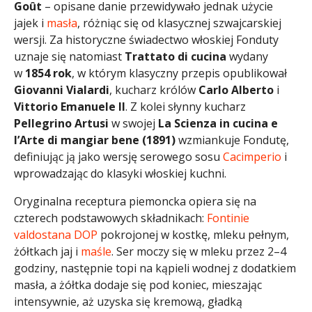
Goût
– opisane danie przewidywało jednak użycie
jajek i
masła
, różniąc się od klasycznej szwajcarskiej
wersji. Za historyczne świadectwo włoskiej Fonduty
uznaje się natomiast
Trattato di cucina
wydany
w
1854 rok
, w którym klasyczny przepis opublikował
Giovanni Vialardi
, kucharz królów
Carlo Alberto
i
Vittorio Emanuele II
. Z kolei słynny kucharz
Pellegrino Artusi
w swojej
La Scienza in cucina e
l’Arte di mangiar bene (1891)
wzmiankuje Fondutę,
definiując ją jako wersję serowego sosu
Cacimperio
i
wprowadzając do klasyki włoskiej kuchni.
Oryginalna receptura piemoncka opiera się na
czterech podstawowych składnikach:
Fontinie
valdostana DOP
pokrojonej w kostkę, mleku pełnym,
żółtkach jaj i
maśle
. Ser moczy się w mleku przez 2–4
godziny, następnie topi na kąpieli wodnej z dodatkiem
masła, a żółtka dodaje się pod koniec, mieszając
intensywnie, aż uzyska się kremową, gładką