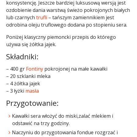
konsystencję. Jeszcze bardziej luksusową wersją jest
ozdobienie dania warstwą świeżo pokrojonych białych
lub czarnych
trufli
– tańszym zamiennikiem jest
odrobina oleju truflowego dodana po stopieniu sera.
Poniżej klasyczny piemoncki przepis do którego
używa się żółtka jajek.
Składniki:
– 400 gr
Fontiny
pokrojonej na małe kawałki
– 20 szklanki mleka
– 4 żółtka jajek
– 3 łyżki
masła
Przygotowanie:
Kawałki sera włożyć do miski,zalać mlekiem i
odstawić na trzy godziny.
Naczyniu do przygotowania fondue rozgrzać i