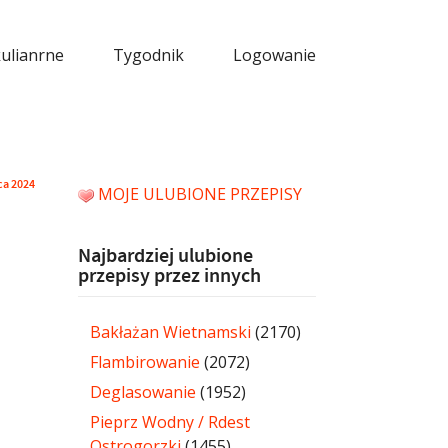
kulianrne
Tygodnik
Logowanie
pca 2024
MOJE ULUBIONE PRZEPISY
Najbardziej ulubione
przepisy przez innych
Bakłażan Wietnamski
(2170)
Flambirowanie
(2072)
Deglasowanie
(1952)
Pieprz Wodny / Rdest
Ostrogorzki
(1455)