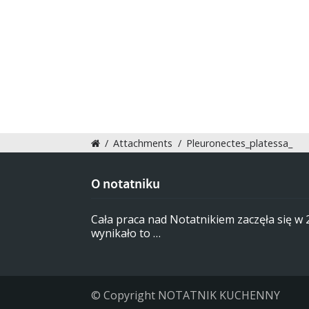
/
Attachments
/
Pleuronectes_platessa_
O notatniku
Cała praca nad Notatnikiem zaczęła się w
wynikało to …
© Copyright NOTATNIK KUCHENNY