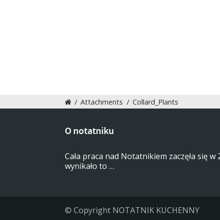
/
Attachments
/
Collard_Plants
O notatniku
Cała praca nad Notatnikiem zaczęła się w
wynikało to …
© Copyright NOTATNIK KUCHENNY