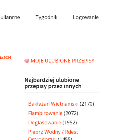
kulianrne
Tygodnik
Logowanie
ia 2024
MOJE ULUBIONE PRZEPISY
Najbardziej ulubione
przepisy przez innych
Bakłażan Wietnamski
(2170)
Flambirowanie
(2072)
Deglasowanie
(1952)
Pieprz Wodny / Rdest
Ostrogorzki
(1455)