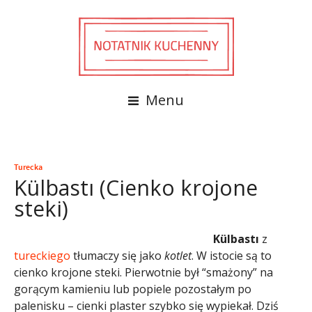
Menu
Turecka
Külbastı (Cienko krojone
steki)
Külbastı
z
tureckiego
tłumaczy się jako
kotlet
. W istocie są to
cienko krojone steki. Pierwotnie był “smażony” na
gorącym kamieniu lub popiele pozostałym po
palenisku – cienki plaster szybko się wypiekał. Dziś