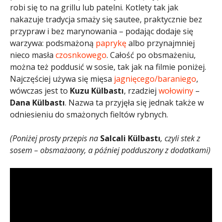
robi się to na grillu lub patelni. Kotlety tak jak
nakazuje tradycja smaży się sautee, praktycznie bez
przypraw i bez marynowania – podając dodaje się
warzywa: podsmażoną
paprykę
albo przynajmniej
nieco masła
czosnkowego
. Całość po obsmażeniu,
można też poddusić w sosie, tak jak na filmie poniżej.
Najczęściej używa się mięsa
jagnięcego/baraniego
,
wówczas jest to
Kuzu Külbastı
, rzadziej
wołowiny
–
Dana Külbastı
. Nazwa ta przyjęła się jednak także w
odniesieniu do smażonych fieltów rybnych.
(Poniżej prosty przepis na
Salcali Külbastı
, czyli stek z
sosem – obsmażaony, a później podduszony z dodatkami)