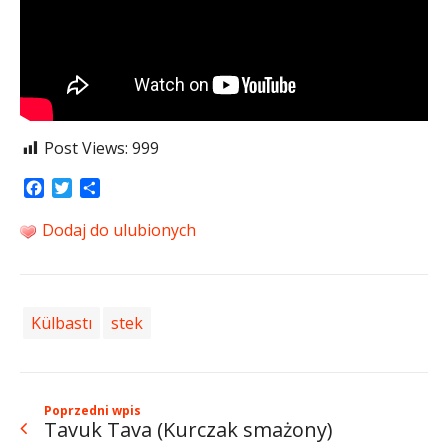
Post Views:
999
Facebook
Twitter
Share
Dodaj do ulubionych
Külbastı
stek
Poprzedni wpis
Tavuk Tava (Kurczak smażony)