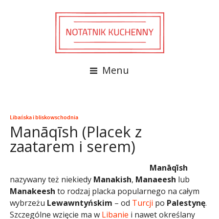
Menu
Libańska i bliskowschodnia
Manāqīsh (Placek z
zaatarem i serem)
Manāqīsh
nazywany też niekiedy
Manakish
,
Manaeesh
lub
Manakeesh
to rodzaj placka popularnego na całym
wybrzeżu
Lewawntyńskim
– od
Turcji
po
Palestynę
.
Szczególne wzięcie ma w
Libanie
i nawet określany