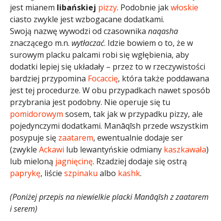
jest mianem
libańskiej
pizzy
. Podobnie jak
włoskie
ciasto zwykle jest wzbogacane dodatkami.
Swoją nazwę wywodzi od czasownika
naqasha
znaczącego m.n.
wytłaczać
. Idzie bowiem o to, że w
surowym placku palcami robi się wgłębienia, aby
dodatki lepiej się układały – przez to w rzeczywistości
bardziej przypomina
Focaccię
, która także poddawana
jest tej procedurze. W obu przypadkach nawet sposób
przybrania jest podobny. Nie operuje się tu
pomidorowym
sosem, tak jak w przypadku pizzy, ale
pojedynczymi dodatkami. Manāqīsh przede wszystkim
posypuje się
zaatarem
, ewentualnie dodaje ser
(zwykle
Ackawi
lub lewantyńskie odmiany
kaszkawała
)
lub mieloną
jagnięcinę
. Rzadziej dodaje się ostrą
paprykę
, liście
szpinaku
albo
kashk
.
(Poniżej przepis na niewielkie placki Manāqīsh z zaatarem
i serem)