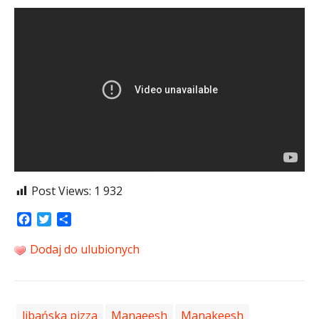
Post Views:
1 932
Facebook
Twitter
Share
Dodaj do ulubionych
libańska pizza
Manaeesh
Manakeesh