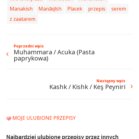
Manakish
Manāqīsh
Placek
przepis
serem
z zaatarem
Poprzedni wpis
Muhammara / Acuka (Pasta
paprykowa)
Następny wpis
Kashk / Kishk / Keş Peyniri
MOJE ULUBIONE PRZEPISY
Najbardziej ulubione przepisy przez innych