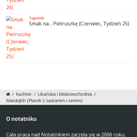
Tygodnik
Smak na… Pietruszkę (Czerwiec, Tydzień 25)
/
Kuchnie
/
Libańska i bliskowschodnia
/
Manāqīsh (Placek z zaatarem i serem)
O notatniku
Cała praca nad Notatnikiem zaczęła się w 2006 roku.