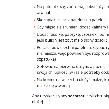
Na patelni rozgrzać oliwę i obsmażyć na
aromat
Skorupiaki zdjąć z patelni i na patelni
Gdy mięso się zrumieni dodać kalmary i 
Dodać fasolkę, paprykę, czosnek i pomi
jeśli bulion jest zbyt mało słony dosoli
Po całej powierzchni patelni rozsypać ry
nie miesza, więc powinien być rozpro
szpatułką)
Gotować najpierw na dużym, a później na
swoją chrupkość (w razie potrzeby doda
Na koniec na wierzchu ułożyć małże, kre
małże się otworzą.
Aby uzyskać słynny
socarrat
, czyli chrup
dłużej.