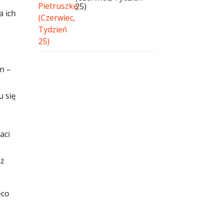
25)
a ich
n –
u się
aci
aż
eco