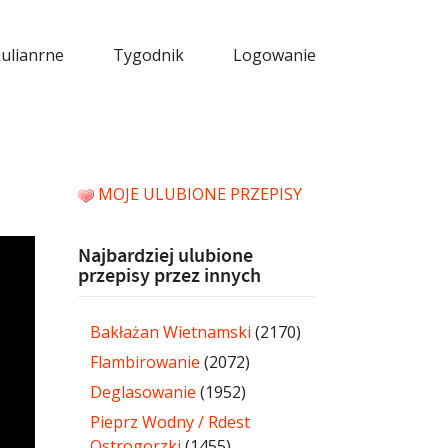
kulianrne
Tygodnik
Logowanie
MOJE ULUBIONE PRZEPISY
Najbardziej ulubione
przepisy przez innych
Bakłażan Wietnamski
(2170)
Flambirowanie
(2072)
Deglasowanie
(1952)
Pieprz Wodny / Rdest
Ostrogorzki
(1455)