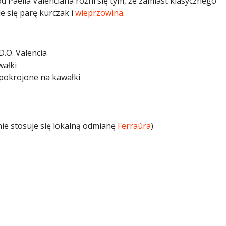
 od Paella Valenciana różni się tym, że zamiast klasycznego
je się parę kurczak i
wieprzowina
.
D.O. Valencia
ałki
pokrojone na kawałki
ie stosuje się lokalną odmianę
Ferraúra
)