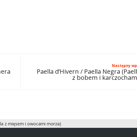
Następny wp
nera
Paella d’Hivern / Paella Negra (Pael
z bobem i karczocham
lla z mięsem i owocami morza)