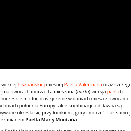
asycznej
hiszpańskiej
mięsnej
Paella Valenciana
oraz szczegó
j na owocach morza. Ta mieszana (
mixta
) wersja
paelli
to
dnocześnie modne dziś łączenie w daniach mięsa z owocami
chniach południa Europy takie kombinacje od dawna są
ywane określa się przydomkiem „góry i morze”. Tak samo j
nież mianem
Paella Mar y Montaña
.