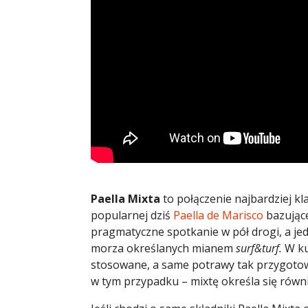
Paella Mixta
to połączenie najbardziej kl
popularnej dziś
Paella de Marisco
bazujące
pragmatyczne spotkanie w pół drogi, a je
morza określanych mianem
surf&turf.
W ku
stosowane, a same potrawy tak przygotow
w tym przypadku – mixtę określa się rów