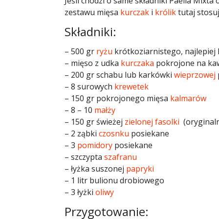
Jeśli chodzi o same składniki Paella Mixta
zestawu mięsa
kurczak
i
królik
tutaj stosu
Składniki:
– 500 gr
ryżu
krótkoziarnistego, najlepiej 
– mięso z udka
kurczaka
pokrojone na kaw
– 200 gr schabu lub karkówki
wieprzowej
– 8 surowych
krewetek
– 150 gr pokrojonego mięsa
kalmarów
– 8 – 10
małży
– 150 gr świeżej
zielonej fasolki
(oryginaln
– 2 ząbki
czosnku
posiekane
– 3
pomidory
posiekane
– szczypta
szafranu
– łyżka suszonej
papryki
– 1 litr bulionu drobiowego
– 3 łyżki
oliwy
Przygotowanie: