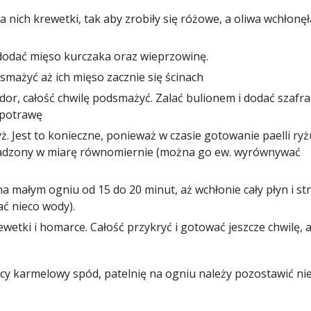
 nich krewetki, tak aby zrobiły się różowe, a oliwa wchłonęł
ę dodać mięso kurczaka oraz wieprzowinę.
smażyć aż ich mięso zacznie się ścinach
dor, całość chwilę podsmażyć. Zalać bulionem i dodać szafra
ć potrawę
ż. Jest to konieczne, ponieważ w czasie gotowanie paelli ryż
wadzony w miarę równomiernie (można go ew. wyrównywać
 małym ogniu od 15 do 20 minut, aż wchłonie cały płyn i str
ć nieco wody).
wetki i homarce. Całość przykryć i gotować jeszcze chwilę, 
iący karmelowy spód, patelnię na ogniu należy pozostawić ni