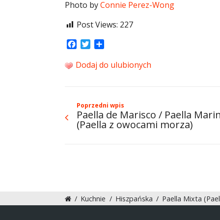
Photo by
Connie Perez-Wong
Post Views:
227
Facebook
Twitter
Share
Dodaj do ulubionych
Poprzedni wpis
Paella de Marisco / Paella Mari
(Paella z owocami morza)
/
Kuchnie
/
Hiszpańska
/
Paella Mixta (Pae