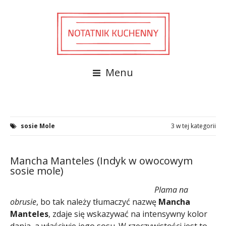
Menu
sosie Mole
3 w tej kategorii
Mancha Manteles (Indyk w owocowym
sosie mole)
Plama na
obrusie
, bo tak należy tłumaczyć nazwę
Mancha
Manteles
, zdaje się wskazywać na intensywny kolor
dania, a właściwie jego sosu. W rzeczywistości jest to