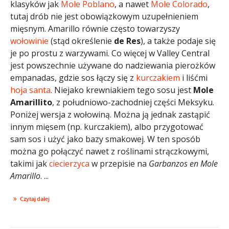
klasyków jak
Mole Poblano
, a nawet
Mole Colorado
,
tutaj drób nie jest obowiązkowym uzupełnieniem
mięsnym. Amarillo równie często towarzyszy
wołowinie
(stąd określenie
de Res
), a także podaje się
je po prostu z warzywami. Co więcej w Valley Central
jest powszechnie używane do nadziewania pierożków
empanadas, gdzie sos łączy się z
kurczakiem
i liśćmi
hoja santa
. Niejako krewniakiem tego sosu jest
Mole
Amarillito
, z południowo-zachodniej części Meksyku.
Poniżej wersja z wołowiną. Można ją jednak zastąpić
innym mięsem (np. kurczakiem), albo przygotować
sam sos i użyć jako bazy smakowej. W ten sposób
można go połączyć nawet z roślinami strączkowymi,
takimi jak
ciecierzyca
w przepisie na
Garbanzos en Mole
Amarillo
. ...
Czytaj dalej