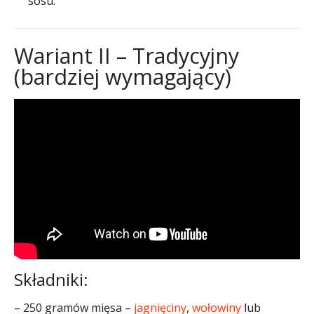
sosu.
Wariant II – Tradycyjny
(bardziej wymagający)
Składniki:
– 250 gramów mięsa –
jagnięciny
,
wołowiny
lub