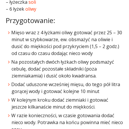
– łyżeczka
soli
– 6 łyżek
oliwy
Przygotowanie:
Mięso wraz z 4 łyżkami oliwy gotować przez 25 – 30
minut w szybkowarze, ew. obsmażyć na oliwie i
dusić do miękkości pod przykryciem (1,5 – 2 godz.)
od czasu do czasu dodając nieco wody
Na pozostałych dwóch łyżkach oliwy podsmażyć
cebulę, dodać pozostałe składniki (poza
ziemniakamia) i dusić około kwadransa.
Dodać uduszone wcześniej mięsu, do tego pół litra
gorącej wody i gotować kolejne 10 minut
W kolejnym kroku dodać ziemniaki i gotować
jeszcze kilkanaście minut do miękkości.
W razie konieczności, w czasie gotowania dodać
nieco wody. Potrawka na końcu powinna mieć nieco