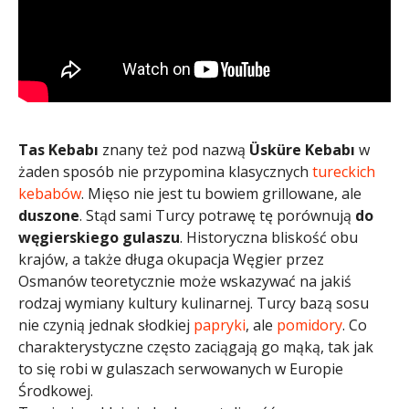
Tas Kebabı
znany też pod nazwą
Üsküre Kebabı
w
żaden sposób nie przypomina klasycznych
tureckich
kebabów
. Mięso nie jest tu bowiem grillowane, ale
duszone
. Stąd sami Turcy potrawę tę porównują
do
węgierskiego gulaszu
. Historyczna bliskość obu
krajów, a także długa okupacja Węgier przez
Osmanów teoretycznie może wskazywać na jakiś
rodzaj wymiany kultury kulinarnej. Turcy bazą sosu
nie czynią jednak słodkiej
papryki
, ale
pomidory
. Co
charakterystyczne często zaciągają go mąką, tak jak
to się robi w gulaszach serwowanych w Europie
Środkowej.