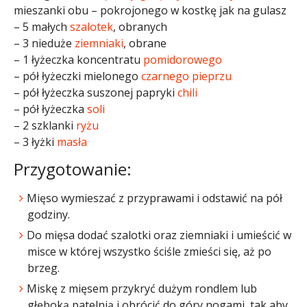
mieszanki obu – pokrojonego w kostkę jak na gulasz
– 5 małych
szalotek
, obranych
– 3 nieduże
ziemniaki
, obrane
– 1 łyżeczka koncentratu
pomidorowego
– pół łyżeczki mielonego
czarnego pieprzu
– pół łyżeczka suszonej papryki
chili
– pół łyżeczka
soli
– 2 szklanki
ryżu
– 3 łyżki
masła
Przygotowanie:
Mięso wymieszać z przyprawami i odstawić na pół
godziny.
Do mięsa dodać szalotki oraz ziemniaki i umieścić w
misce w której wszystko ściśle zmieści się, aż po
brzeg.
Miskę z mięsem przykryć dużym rondlem lub
głęboką patelnią i obrócić do góry nogami, tak aby