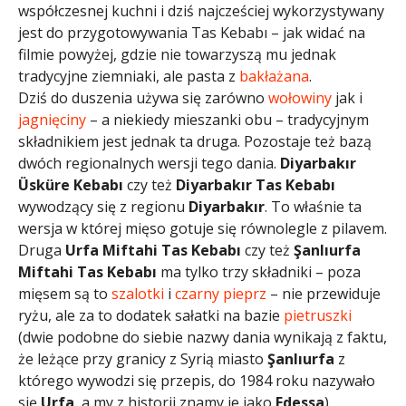
współczesnej kuchni i dziś najcześciej wykorzystywany
jest do przygotowywania Tas Kebabı – jak widać na
filmie powyżej, gdzie nie towarzyszą mu jednak
tradycyjne ziemniaki, ale pasta z
bakłażana
.
Dziś do duszenia używa się zarówno
wołowiny
jak i
jagnięciny
– a niekiedy mieszanki obu – tradycyjnym
składnikiem jest jednak ta druga. Pozostaje też bazą
dwóch regionalnych wersji tego dania.
Diyarbakır
Üsküre Kebabı
czy też
Diyarbakır Tas Kebabı
wywodzący się z regionu
Diyarbakır
. To właśnie ta
wersja w której mięso gotuje się równolegle z pilavem.
Druga
Urfa Miftahi Tas Kebabı
czy też
Şanlıurfa
Miftahi Tas Kebabı
ma tylko trzy składniki – poza
mięsem są to
szalotki
i
czarny pieprz
– nie przewiduje
ryżu, ale za to dodatek sałatki na bazie
pietruszki
(dwie podobne do siebie nazwy dania wynikają z faktu,
że leżące przy granicy z Syrią miasto
Şanlıurfa
z
którego wywodzi się przepis, do 1984 roku nazywało
się
Urfa
, a my z historii znamy je jako
Edessa
).