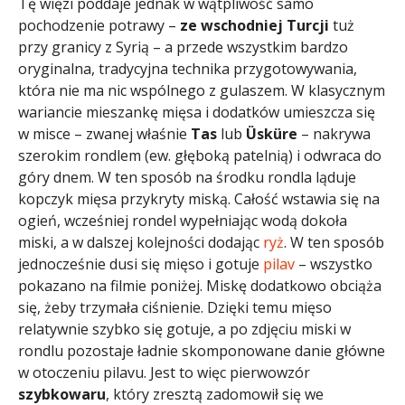
Tę więzi poddaje jednak w wątpliwość samo
pochodzenie potrawy –
ze wschodniej Turcji
tuż
przy granicy z Syrią – a przede wszystkim bardzo
oryginalna, tradycyjna technika przygotowywania,
która nie ma nic wspólnego z gulaszem. W klasycznym
wariancie mieszankę mięsa i dodatków umieszcza się
w misce – zwanej właśnie
Tas
lub
Üsküre
– nakrywa
szerokim rondlem (ew. głęboką patelnią) i odwraca do
góry dnem. W ten sposób na środku rondla ląduje
kopczyk mięsa przykryty miską. Całość wstawia się na
ogień, wcześniej rondel wypełniając wodą dokoła
miski, a w dalszej kolejności dodając
ryż
. W ten sposób
jednocześnie dusi się mięso i gotuje
pilav
– wszystko
pokazano na filmie poniżej. Miskę dodatkowo obciąża
się, żeby trzymała ciśnienie. Dzięki temu mięso
relatywnie szybko się gotuje, a po zdjęciu miski w
rondlu pozostaje ładnie skomponowane danie główne
w otoczeniu pilavu. Jest to więc pierwowzór
szybkowaru
, który zresztą zadomowił się we