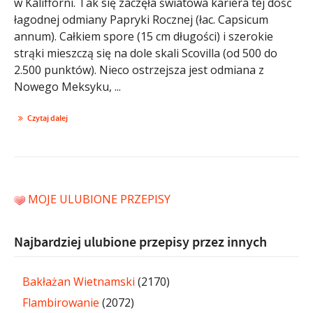
w Kalifforni. Tak się zaczęła światowa kariera tej dość
łagodnej odmiany Papryki Rocznej (łac. Capsicum
annum). Całkiem spore (15 cm długości) i szerokie
strąki mieszczą się na dole skali Scovilla (od 500 do
2.500 punktów). Nieco ostrzejsza jest odmiana z
Nowego Meksyku, ...
Czytaj dalej
MOJE ULUBIONE PRZEPISY
Najbardziej ulubione przepisy przez innych
Bakłażan Wietnamski
(2170)
Flambirowanie
(2072)