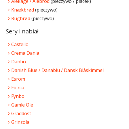
Alekage / Alebrod
(pieczywo / placek)
Knækbrød
(pieczywo)
Rugbrød
(pieczywo)
Sery i nabiał
Castello
Crema Dania
Danbo
Danish Blue / Danablu / Dansk Blåskimmel
Esrom
Fionia
Fynbo
Gamle Ole
Graddost
Grinzola