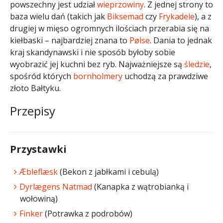
powszechny jest udział
wieprzowiny
. Z jednej strony to
baza wielu dań (takich jak
Biksemad
czy
Frykadele
), a z
drugiej w mięso ogromnych ilościach przerabia się na
kiełbaski – najbardziej znana to
Pølse
. Dania to jednak
kraj skandynawski i nie sposób byłoby sobie
wyobrazić jej kuchni bez ryb. Najważniejsze są
śledzie
,
spośród których
bornholmery
uchodzą za prawdziwe
złoto Bałtyku.
Przepisy
Przystawki
Æbleflæsk
(Bekon z jabłkami i cebulą)
Dyrlægens Natmad
(Kanapka z wątrobianką i
wołowiną)
Finker
(Potrawka z podrobów)