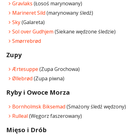
Gravlaks
(Łosoś marynowany)
Marineret Sild
(marynowany śledź)
Sky
(Galareta)
Sol over Gudhjem
(Siekane wędzone śledzie)
Smørrebrød
Zupy
Ærtesuppe
(Zupa Grochowa)
Øllebrød
(Zupa piwna)
Ryby i Owoce Morza
Bornholmsk Biksemad
(Smażony śledź wędzony)
Rulleal
(Węgorz faszerowany)
Mięso i Drób