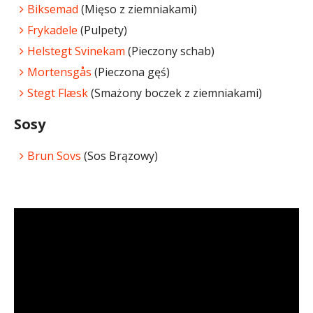
Biksemad
(Mięso z ziemniakami)
Frykadele
(Pulpety)
Helstegt Svinekam
(Pieczony schab)
Mortensgås
(Pieczona gęś)
Stegt Flæsk
(Smażony boczek z ziemniakami)
Sosy
Brun Sovs
(Sos Brązowy)