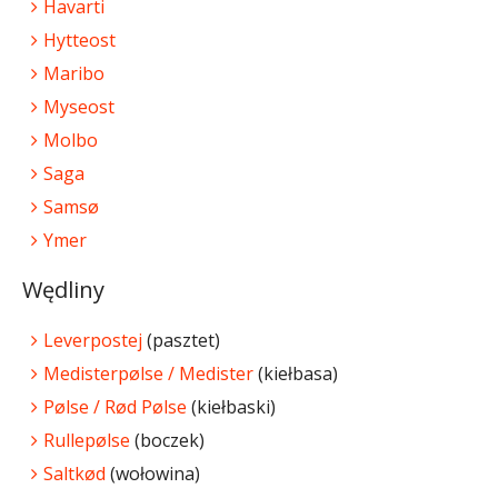
Havarti
Hytteost
Maribo
Myseost
Molbo
Saga
Samsø
Ymer
Wędliny
Leverpostej
(pasztet)
Medisterpølse / Medister
(kiełbasa)
Pølse / Rød Pølse
(kiełbaski)
Rullepølse
(boczek)
Saltkød
(wołowina)