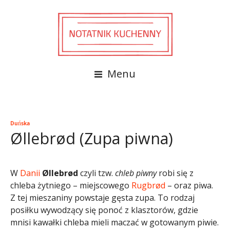
Menu
Duńska
Øllebrød (Zupa piwna)
W
Danii
Øllebrød
czyli tzw.
chleb piwny
robi się z
chleba żytniego – miejscowego
Rugbrød
– oraz piwa.
Z tej mieszaniny powstaje gęsta zupa. To rodzaj
posiłku wywodzący się ponoć z klasztorów, gdzie
mnisi kawałki chleba mieli maczać w gotowanym piwie.