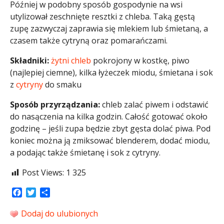
Później w podobny sposób gospodynie na wsi
utylizował zeschnięte resztki z chleba. Taką gęstą
zupę zazwyczaj zaprawia się mlekiem lub śmietaną, a
czasem także cytryną oraz pomarańczami.
Składniki:
żytni chleb
pokrojony w kostkę, piwo
(najlepiej ciemne), kilka łyżeczek miodu, śmietana i sok
z
cytryny
do smaku
Sposób przyrządzania:
chleb zalać piwem i odstawić
do nasączenia na kilka godzin. Całość gotować około
godzinę – jeśli zupa będzie zbyt gęsta dolać piwa. Pod
koniec można ją zmiksować blenderem, dodać miodu,
a podając także śmietanę i sok z cytryny.
Post Views:
1 325
Facebook
Twitter
Share
Dodaj do ulubionych