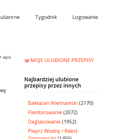
kulianrne
Tygodnik
Logowanie
1 wpis
MOJE ULUBIONE PRZEPISY
Najbardziej ulubione
przepisy przez innych
awy
Bakłażan Wietnamski
(2170)
Flambirowanie
(2072)
Deglasowanie
(1952)
Pieprz Wodny / Rdest
Ostrogorzki
(1455)