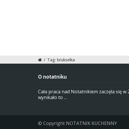
/
Tag: brukselka
O notatniku
Cała praca nad Notatnikiem zaczęła się w
wynikało to …
© Copyright NOTATNIK KUCHENNY