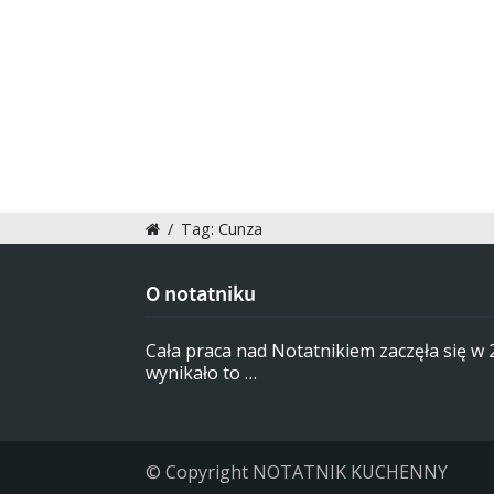
/
Tag: Cunza
O notatniku
Cała praca nad Notatnikiem zaczęła się w
wynikało to …
© Copyright NOTATNIK KUCHENNY