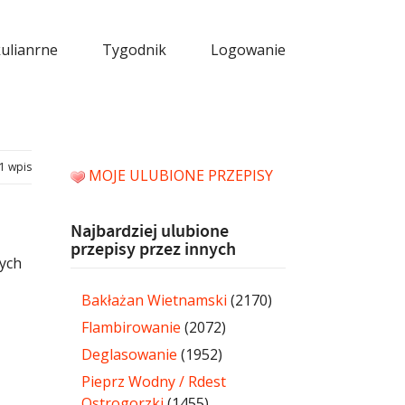
kulianrne
Tygodnik
Logowanie
1 wpis
MOJE ULUBIONE PRZEPISY
Najbardziej ulubione
przepisy przez innych
wych
Bakłażan Wietnamski
(2170)
Flambirowanie
(2072)
Deglasowanie
(1952)
Pieprz Wodny / Rdest
Ostrogorzki
(1455)