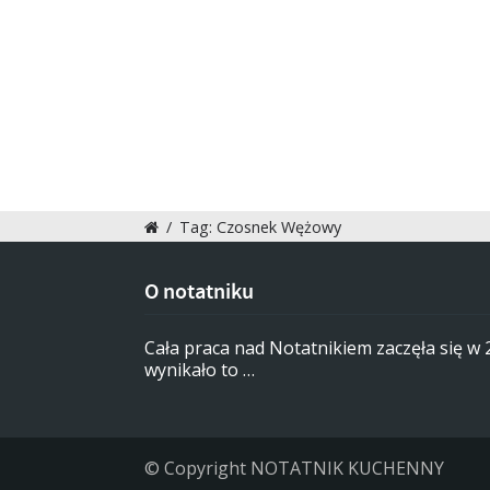
/
Tag: Czosnek Wężowy
O notatniku
Cała praca nad Notatnikiem zaczęła się w
wynikało to …
© Copyright NOTATNIK KUCHENNY