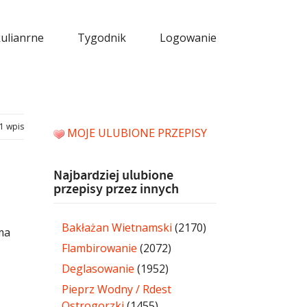
kulianrne
Tygodnik
Logowanie
1 wpis
MOJE ULUBIONE PRZEPISY
Najbardziej ulubione
przepisy przez innych
Bakłażan Wietnamski
(2170)
ma
Flambirowanie
(2072)
Deglasowanie
(1952)
Pieprz Wodny / Rdest
Ostrogorzki
(1455)