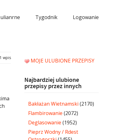
kulianrne
Tygodnik
Logowanie
1 wpis
MOJE ULUBIONE PRZEPISY
Najbardziej ulubione
przepisy przez innych
xima
Bakłażan Wietnamski
(2170)
ch
Flambirowanie
(2072)
Deglasowanie
(1952)
Pieprz Wodny / Rdest
Ostrogorzki
(1455)