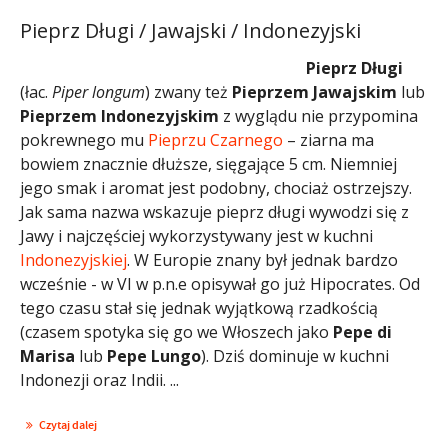
Pieprz Długi / Jawajski / Indonezyjski
Pieprz Długi
(łac.
Piper longum
) zwany też
Pieprzem Jawajskim
lub
Pieprzem Indonezyjskim
z wyglądu nie przypomina
pokrewnego mu
Pieprzu Czarnego
– ziarna ma
bowiem znacznie dłuższe, sięgające 5 cm. Niemniej
jego smak i aromat jest podobny, chociaż ostrzejszy.
Jak sama nazwa wskazuje pieprz długi wywodzi się z
Jawy i najczęściej wykorzystywany jest w kuchni
Indonezyjskiej
. W Europie znany był jednak bardzo
wcześnie - w VI w p.n.e opisywał go już Hipocrates. Od
tego czasu stał się jednak wyjątkową rzadkością
(czasem spotyka się go we Włoszech jako
Pepe di
Marisa
lub
Pepe Lungo
). Dziś dominuje w kuchni
Indonezji oraz Indii. ...
Czytaj dalej