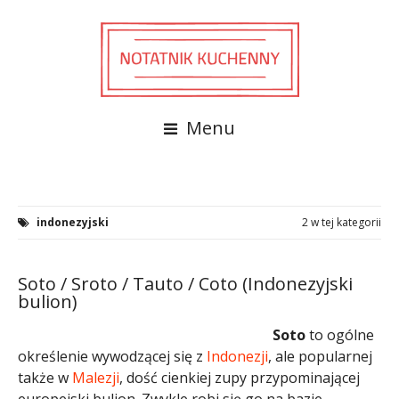
Menu
indonezyjski
2 w tej kategorii
Soto / Sroto / Tauto / Coto (Indonezyjski
bulion)
Soto
to ogólne
określenie wywodzącej się z
Indonezji
, ale popularnej
także w
Malezji
, dość cienkiej zupy przypominającej
europejski bulion. Zwykle robi się go na bazie