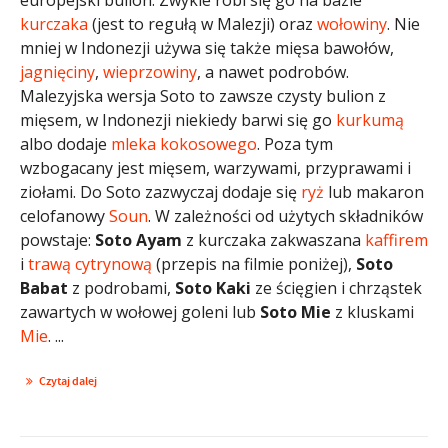
kurczaka
(jest to regułą w Malezji) oraz
wołowiny
. Nie
mniej w Indonezji używa się także mięsa bawołów,
jagnięciny
,
wieprzowiny
, a nawet podrobów.
Malezyjska wersja Soto to zawsze czysty bulion z
mięsem, w Indonezji niekiedy barwi się go
kurkumą
albo dodaje
mleka kokosowego
. Poza tym
wzbogacany jest mięsem, warzywami, przyprawami i
ziołami. Do Soto zazwyczaj dodaje się
ryż
lub makaron
celofanowy
Soun
. W zależności od użytych składników
powstaje:
Soto Ayam
z kurczaka zakwaszana
kaffirem
i
trawą cytrynową
(przepis na filmie poniżej),
Soto
Babat
z podrobami,
Soto Kaki
ze ścięgien i chrząstek
zawartych w wołowej goleni lub
Soto Mie
z kluskami
Mie
. ...
Czytaj dalej