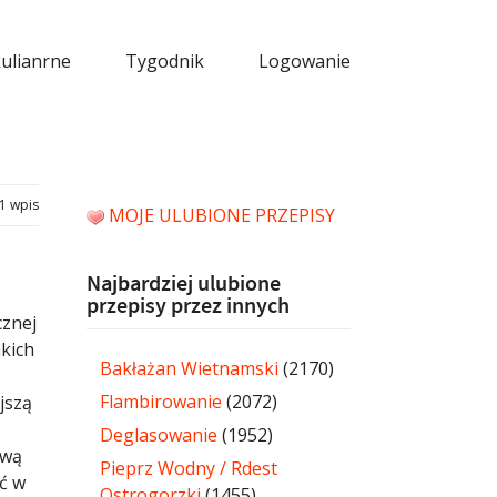
kulianrne
Tygodnik
Logowanie
1 wpis
MOJE ULUBIONE PRZEPISY
Najbardziej ulubione
przepisy przez innych
cznej
akich
Bakłażan Wietnamski
(2170)
Flambirowanie
(2072)
jszą
Deglasowanie
(1952)
ową
Pieprz Wodny / Rdest
ć w
Ostrogorzki
(1455)