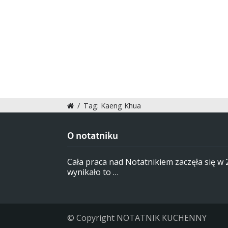
/
Tag: Kaeng Khua
O notatniku
Cała praca nad Notatnikiem zaczęła się w
wynikało to …
© Copyright NOTATNIK KUCHENNY