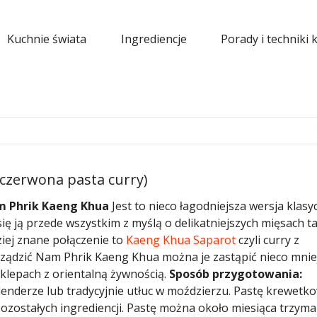
Kuchnie świata
Ingrediencje
Porady i techniki 
czerwona pasta curry)
 Phrik Kaeng Khua
Jest to nieco łagodniejsza wersja klasy
się ją przede wszystkim z myślą o delikatniejszych mięsach t
ziej znane połączenie to
Kaeng Khua Saparot
czyli curry z
orządzić Nam Phrik Kaeng Khua można je zastąpić nieco mnie
sklepach z orientalną żywnością.
Sposób przygotowania:
lenderze lub tradycyjnie utłuc w moździerzu. Pastę krewetk
zostałych ingrediencji. Pastę można około miesiąca trzyma