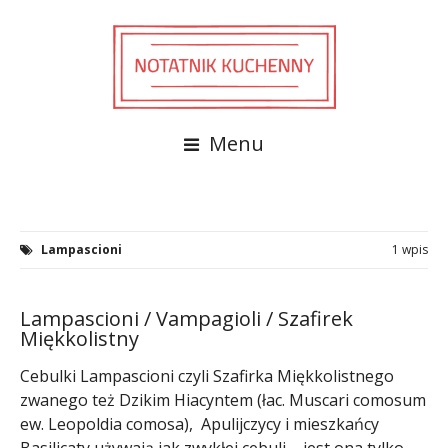
Menu
Lampascioni
1 wpis
Lampascioni / Vampagioli / Szafirek
Miękkolistny
Cebulki Lampascioni czyli Szafirka Miękkolistnego
zwanego też Dzikim Hiacyntem (łac. Muscari comosum
ew. Leopoldia comosa), Apulijczycy i mieszkańcy
Basilicaty używają jak zwykłej cebuli – jest ona tylko