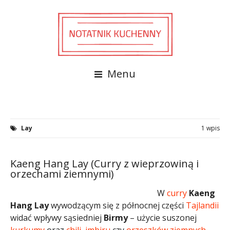
Menu
Lay
1 wpis
Kaeng Hang Lay (Curry z wieprzowiną i
orzechami ziemnymi)
W
curry
Kaeng
Hang Lay
wywodzącym się z północnej części
Tajlandii
widać wpływy sąsiedniej
Birmy
– użycie suszonej
kurkumy
oraz
chili
,
imbiru
czy
orzeszków ziemnych
–