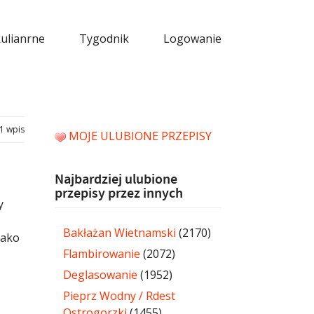
kulianrne
Tygodnik
Logowanie
1 wpis
MOJE ULUBIONE PRZEPISY
Najbardziej ulubione
przepisy przez innych
y
Bakłażan Wietnamski
(2170)
jako
Flambirowanie
(2072)
Deglasowanie
(1952)
Pieprz Wodny / Rdest
Ostrogorzki
(1455)