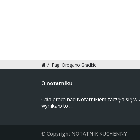
/
Tag: Oregano Gładkie
O notatniku
Cała praca nad Notatnikiem zaczęła się w
wynikało to …
© Copyright NOTATNIK KUCHENNY