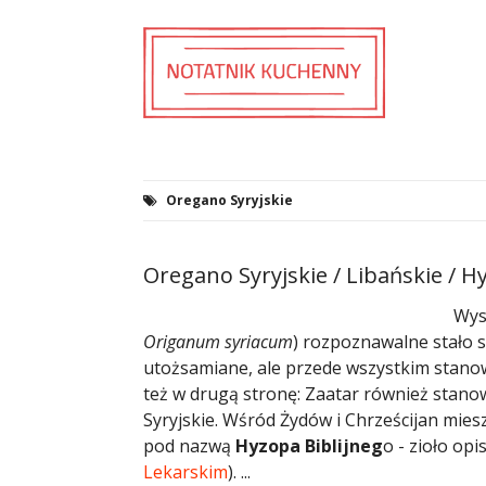
Oregano Syryjskie
Oregano Syryjskie / Libańskie / Hy
Wys
Origanum syriacum
) rozpoznawalne stało 
utożsamiane, ale przede wszystkim stanowi
też w drugą stronę: Zaatar również stano
Syryjskie. Wśród Żydów i Chrześcijan mies
pod nazwą
Hyzopa Biblijneg
o - zioło opi
Lekarskim
). ...