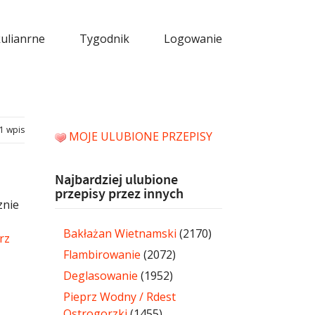
kulianrne
Tygodnik
Logowanie
1 wpis
MOJE ULUBIONE PRZEPISY
Najbardziej ulubione
przepisy przez innych
znie
Bakłażan Wietnamski
(2170)
rz
Flambirowanie
(2072)
Deglasowanie
(1952)
Pieprz Wodny / Rdest
Ostrogorzki
(1455)