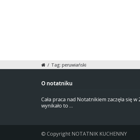
/
Tag: peruwiański
O notatniku
Cała praca nad Notatnikiem zaczęła się w
wynikało to …
© Copyright NOTATNIK KUCHENNY