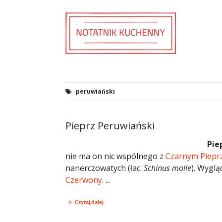
peruwiański
Pieprz Peruwiański
Pie
nie ma on nic wspólnego z
Czarnym Piep
nanerczowatych (łac.
Schinus molle
). Wygl
Czerwony
. ...
Czytaj dalej