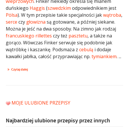
wieprzowych
. Finker niekiedy określa się mianem
duńskiego
Haggis
(
szwedzkim
odpowiednikiem jest
Pölsa
). W tym przepisie takie specjalności jak
wątroba
,
serce
czy
głowizna
są gotowane, a później siekane.
Można je jeść na dwa sposoby. Na zimno jak rodzaj
francuskiego
rillettes
czy też
pasztetu
, a także na
gorąco. Wówczas Finker serwuje się podobnie jak
wątróbkę i kaszankę. Podsmaża z
cebulą
i dodaje
kawałki jabłka, całość przyprawiając np.
tymiankiem
. ...
Czytaj dalej
MOJE ULUBIONE PRZEPISY
Najbardziej ulubione przepisy przez innych