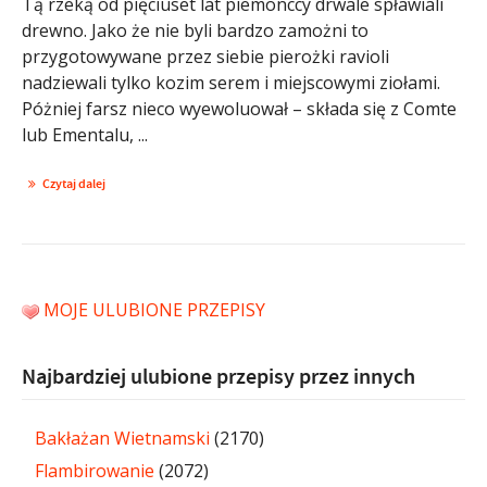
Tą rzeką od pięciuset lat piemonccy drwale spławiali
drewno. Jako że nie byli bardzo zamożni to
przygotowywane przez siebie pierożki ravioli
nadziewali tylko kozim serem i miejscowymi ziołami.
Póżniej farsz nieco wyewoluował – składa się z Comte
lub Ementalu, ...
Czytaj dalej
MOJE ULUBIONE PRZEPISY
Najbardziej ulubione przepisy przez innych
Bakłażan Wietnamski
(2170)
Flambirowanie
(2072)