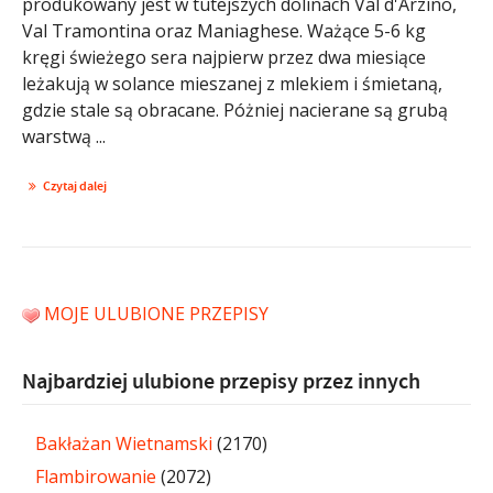
produkowany jest w tutejszych dolinach Val d'Arzino,
Val Tramontina oraz Maniaghese. Ważące 5-6 kg
kręgi świeżego sera najpierw przez dwa miesiące
leżakują w solance mieszanej z mlekiem i śmietaną,
gdzie stale są obracane. Póżniej nacierane są grubą
warstwą ...
Czytaj dalej
MOJE ULUBIONE PRZEPISY
Najbardziej ulubione przepisy przez innych
Bakłażan Wietnamski
(2170)
Flambirowanie
(2072)