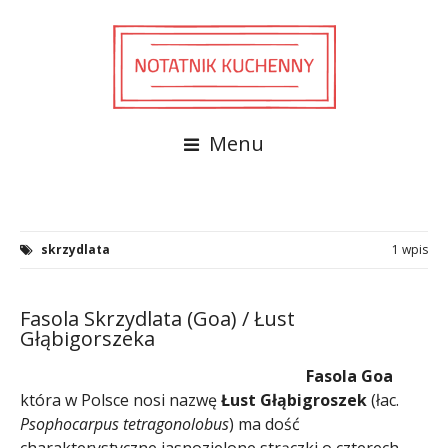
Menu
skrzydlata
1 wpis
Fasola Skrzydlata (Goa) / Łust
Głąbigorszeka
Fasola Goa
która w Polsce nosi nazwę
Łust Głąbigroszek
(łac.
Psophocarpus tetragonolobus
) ma dość
charakterystyczne jasnozielone strączki o czterech