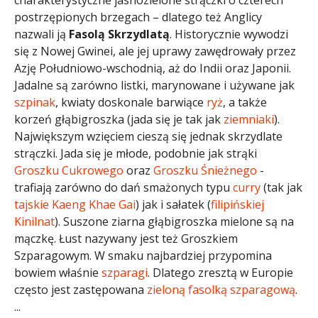
postrzępionych brzegach – dlatego też Anglicy
nazwali ją
Fasolą Skrzydlatą
. Historycznie wywodzi
się z Nowej Gwinei, ale jej uprawy zawędrowały przez
Azję Południowo-wschodnią, aż do Indii oraz Japonii.
Jadalne są zarówno listki, marynowane i używane jak
szpinak
, kwiaty doskonale barwiące
ryż
, a także
korzeń głąbigroszka (jada się je tak jak
ziemniaki
).
Największym wzięciem cieszą się jednak skrzydlate
strączki. Jada się je młode, podobnie jak strąki
Groszku Cukrowego
oraz
Groszku Śnieżnego
-
trafiają zarówno do dań smażonych typu
curry
(tak jak
tajskie
Kaeng Khae Gai
) jak i sałatek (
filipińskiej
Kinilnat
). Suszone ziarna głąbigroszka mielone są na
mączkę. Łust nazywany jest też Groszkiem
Szparagowym. W smaku najbardziej przypomina
bowiem właśnie
szparagi
. Dlatego zresztą w Europie
często jest zastępowana
zieloną fasolką szparagową
.
...