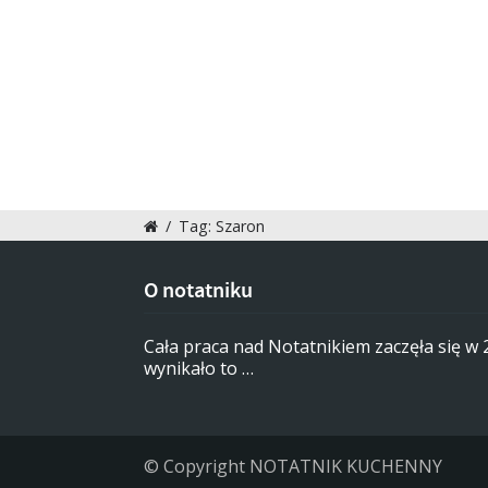
/
Tag: Szaron
O notatniku
Cała praca nad Notatnikiem zaczęła się w
wynikało to …
© Copyright NOTATNIK KUCHENNY