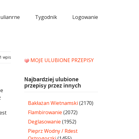
kulianrne
Tygodnik
Logowanie
1 wpis
MOJE ULUBIONE PRZEPISY
Najbardziej ulubione
przepisy przez innych
ie
z
Bakłażan Wietnamski
(2170)
Flambirowanie
(2072)
est
Deglasowanie
(1952)
Pieprz Wodny / Rdest
Ostrogorzki
(1455)