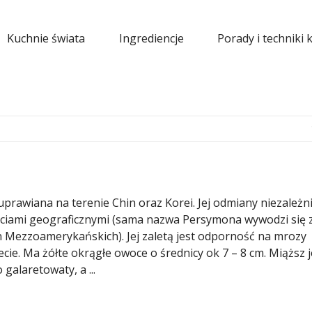
Kuchnie świata
Ingrediencje
Porady i techniki 
uprawiana na terenie Chin oraz Korei. Jej odmiany niezależn
ościami geograficznymi (sama nazwa Persymona wywodzi się 
 Mezzoamerykańskich). Jej zaletą jest odporność na mrozy
ecie. Ma żółte okrągłe owoce o średnicy ok 7 – 8 cm. Miąższ j
alaretowaty, a ...