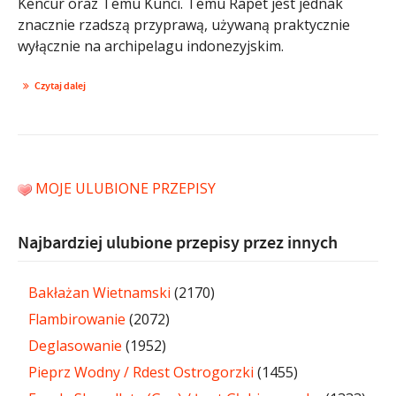
Kencur oraz Temu Kunci. Temu Rapet jest jednak
znacznie rzadszą przyprawą, używaną praktycznie
wyłącznie na archipelagu indonezyjskim.
Czytaj dalej
MOJE ULUBIONE PRZEPISY
Najbardziej ulubione przepisy przez innych
Bakłażan Wietnamski
(2170)
Flambirowanie
(2072)
Deglasowanie
(1952)
Pieprz Wodny / Rdest Ostrogorzki
(1455)