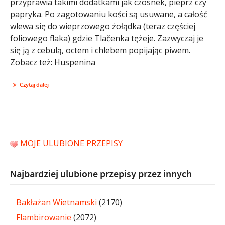
przyprawia takimi dodatkami jak czosnek, pieprz czy
papryka. Po zagotowaniu kości są usuwane, a całość
wlewa się do wieprzowego żołądka (teraz częściej
foliowego flaka) gdzie Tlačenka tężeje. Zazwyczaj je
się ją z cebulą, octem i chlebem popijając piwem.
Zobacz też: Huspenina
Czytaj dalej
MOJE ULUBIONE PRZEPISY
Najbardziej ulubione przepisy przez innych
Bakłażan Wietnamski
(2170)
Flambirowanie
(2072)