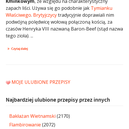
Kminkowym
, ze względu na charakterystyczny
zapach liści. Używa się go podobnie jak
Tymianku
Właściwego
.
Brytyjczycy
tradycyjnie doprawiali nim
podwójną polędwicę wołową połączoną kością, za
czasów Henryka VIII nazwaną Baron-Beef (stąd nazwa
tego zioła). ...
Czytaj dalej
MOJE ULUBIONE PRZEPISY
Najbardziej ulubione przepisy przez innych
Bakłażan Wietnamski
(2170)
Flambirowanie
(2072)