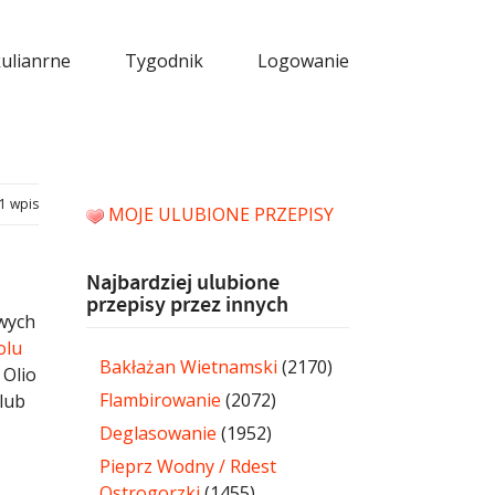
kulianrne
Tygodnik
Logowanie
1 wpis
MOJE ULUBIONE PRZEPISY
Najbardziej ulubione
przepisy przez innych
owych
olu
Bakłażan Wietnamski
(2170)
 Olio
Flambirowanie
(2072)
lub
Deglasowanie
(1952)
Pieprz Wodny / Rdest
Ostrogorzki
(1455)