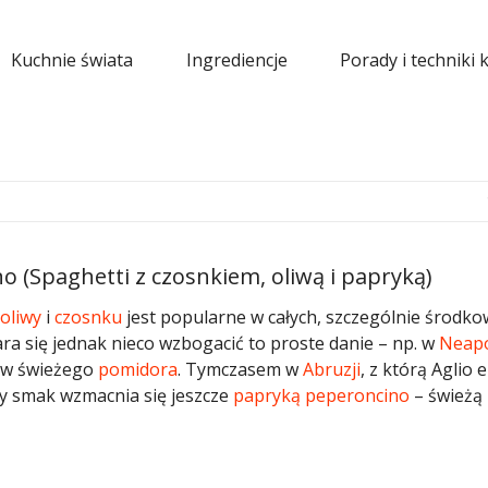
Kuchnie świata
Ingrediencje
Porady i techniki 
no (Spaghetti z czosnkiem, oliwą i papryką)
oliwy
i
czosnku
jest popularne w całych, szczególnie środk
ara się jednak nieco wzbogacić to proste danie – np. w
Neap
ków świeżego
pomidora
. Tymczasem w
Abruzji
, z którą Aglio e
wny smak wzmacnia się jeszcze
papryką
peperoncino
– świeżą 