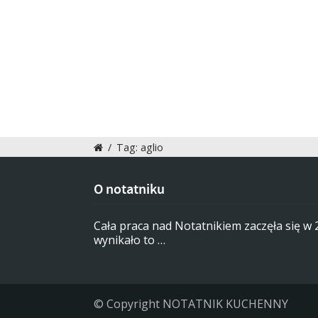
/
Tag: aglio
O notatniku
Cała praca nad Notatnikiem zaczęła się w
wynikało to …
© Copyright NOTATNIK KUCHENNY