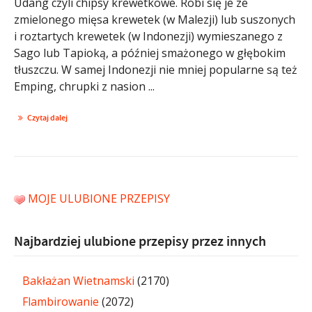
Udang czyli chipsy krewetkowe. Robi się je ze
zmielonego mięsa krewetek (w Malezji) lub suszonych
i roztartych krewetek (w Indonezji) wymieszanego z
Sago lub Tapioką, a później smażonego w głębokim
tłuszczu. W samej Indonezji nie mniej popularne są też
Emping, chrupki z nasion ...
Czytaj dalej
MOJE ULUBIONE PRZEPISY
Najbardziej ulubione przepisy przez innych
Bakłażan Wietnamski
(2170)
Flambirowanie
(2072)