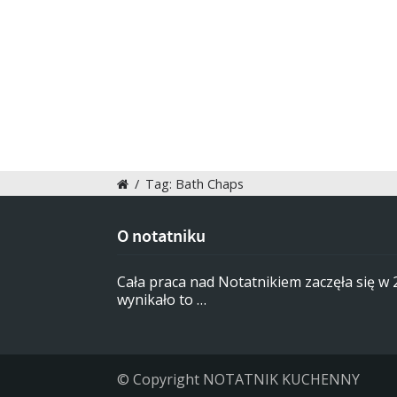
/
Tag: Bath Chaps
O notatniku
Cała praca nad Notatnikiem zaczęła się w
wynikało to …
© Copyright NOTATNIK KUCHENNY