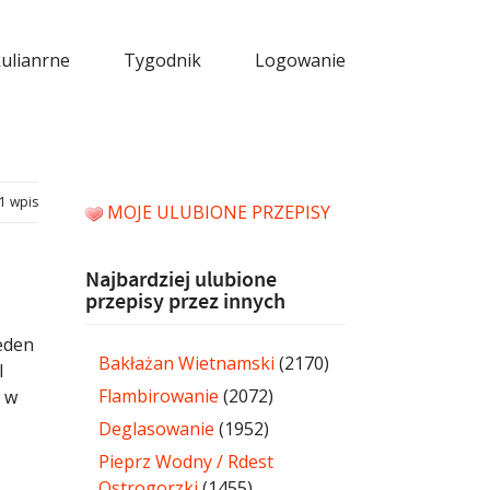
kulianrne
Tygodnik
Logowanie
1 wpis
MOJE ULUBIONE PRZEPISY
Najbardziej ulubione
przepisy przez innych
jeden
Bakłażan Wietnamski
(2170)
I
Flambirowanie
(2072)
e w
Deglasowanie
(1952)
Pieprz Wodny / Rdest
Ostrogorzki
(1455)