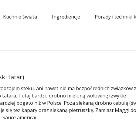
Kuchnie świata
Ingrediencje
Porady i techniki 
ski tatar)
i rodzajem steku, ani nawet nie ma bezpośrednich związków 
o tatara. Tutaj bardzo drobno mieloną wołowinę (zwykle
bardziej bogato niż w Polsce. Poza siekaną drobno cebulą (ś
je się też kapary oraz siekaną pietruszkę. Zamiast Maggi d
 Sauce américai...