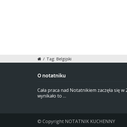
/
Tag: Belgijski
O notatniku
Cała praca nad Notatnikiem zaczęła się w
wynikało to …
© Copyright NOTATNIK KUCHENNY