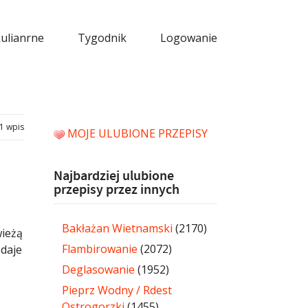
kulianrne
Tygodnik
Logowanie
1 wpis
MOJE ULUBIONE PRZEPISY
Najbardziej ulubione
przepisy przez innych
z
Bakłażan Wietnamski
(2170)
wieżą
Flambirowanie
(2072)
odaje
Deglasowanie
(1952)
Pieprz Wodny / Rdest
Ostrogorzki
(1455)