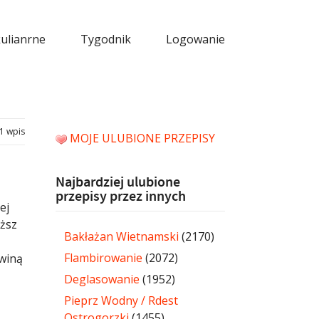
kulianrne
Tygodnik
Logowanie
1 wpis
MOJE ULUBIONE PRZEPISY
Najbardziej ulubione
przepisy przez innych
ej
ąższ
Bakłażan Wietnamski
(2170)
Flambirowanie
(2072)
owiną
Deglasowanie
(1952)
Pieprz Wodny / Rdest
Ostrogorzki
(1455)