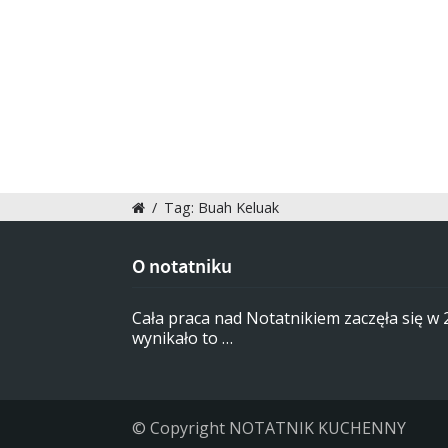
/
Tag: Buah Keluak
O notatniku
Cała praca nad Notatnikiem zaczęła się w
wynikało to …
© Copyright NOTATNIK KUCHENNY