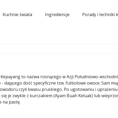
Kuchnie świata
Ingrediencje
Porady i techniki 
e Kepayang to nazwa rosnącego w Azji Południowo-wschodni
 - dającego dość specyficzne tzw. futbolowe owoce. Sam mi
naowodoru czyli kwasu pruskiego. Po ugotowaniu i uprażeniu
e się je zwykle z kurczakiem (Ayam Buah Keluak) lub wieprz
e na pastę.