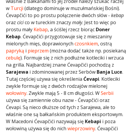
właśnie z Bałkanami to jej źródeł należy szukać raczej
w
Turcji
(dlatego dominuje w muzułmańskiej Bośni).
Ćevapčići to po prostu połączenie dwóch słów -
kebap
oraz
cici
co w tureckim znaczy
mały
. Jest to więc po
prostu mały
Kebap
, a ściślej rzecz biorąc
Doner
Kebap
. Ćevapčići przygotowuje się z mieszaniny
mielonych mięs, doprawionych
czosnkiem
, ostrą
papryką
i
pieprzem
(można dodać także np. posiekaną
cebulę
). Formuje się z nich podłużne kotleciki i wrzuca
na grilla. Najbardziej znane Ćevapčići pochodzą z
Sarajewa
i zdominowanej przez Serbów
Banja Luce
.
Tutaj częściej używa się określenia
Ćevapi
. Kotleciki
zwykle formuje się z dwóch rodzajów mielonej
wołowiny
. Zwykle mają 5 - 8 cm długości. W
Serbii
używa się zamiennie obu nazw - Ćevapčići oraz
Ćevapi. Są nieco dłuższe od tych z Sarajewa, ale to
właśnie one są bałkańskim produktem eksportowym.
W Macedoni Ćevapčići nazywają się
Kebapi
i poza
wołowiną używa się do nich
wieprzowiny
. Ćevapčići