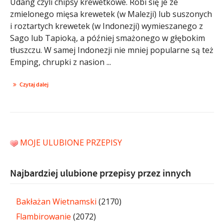
Udang czyli chipsy krewetkowe. Robi się je ze
zmielonego mięsa krewetek (w Malezji) lub suszonych
i roztartych krewetek (w Indonezji) wymieszanego z
Sago lub Tapioką, a później smażonego w głębokim
tłuszczu. W samej Indonezji nie mniej popularne są też
Emping, chrupki z nasion ...
Czytaj dalej
MOJE ULUBIONE PRZEPISY
Najbardziej ulubione przepisy przez innych
Bakłażan Wietnamski
(2170)
Flambirowanie
(2072)