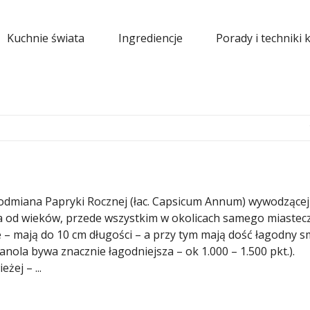
Kuchnie świata
Ingrediencje
Porady i techniki 
 odmiana Papryki Rocznej (łac. Capsicum Annum) wywodzącej
 od wieków, przede wszystkim w okolicach samego miastec
 – mają do 10 cm długości – a przy tym mają dość łagodny s
anola bywa znacznie łagodniejsza – ok 1.000 – 1.500 pkt.).
żej – ...