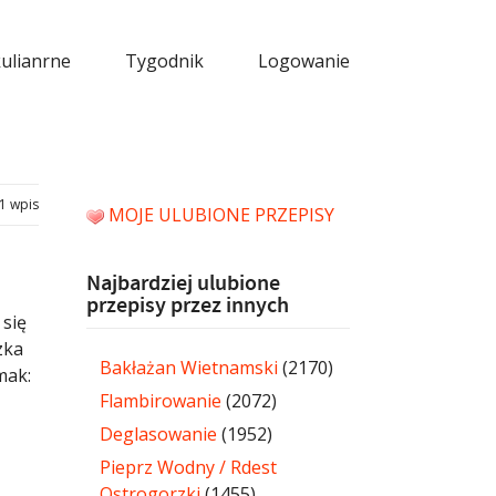
kulianrne
Tygodnik
Logowanie
1 wpis
MOJE ULUBIONE PRZEPISY
Najbardziej ulubione
przepisy przez innych
 się
zka
Bakłażan Wietnamski
(2170)
mak:
Flambirowanie
(2072)
Deglasowanie
(1952)
Pieprz Wodny / Rdest
Ostrogorzki
(1455)