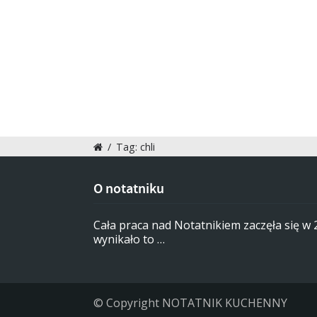
/
Tag: chli
O notatniku
Cała praca nad Notatnikiem zaczęła się w
wynikało to …
© Copyright NOTATNIK KUCHENNY