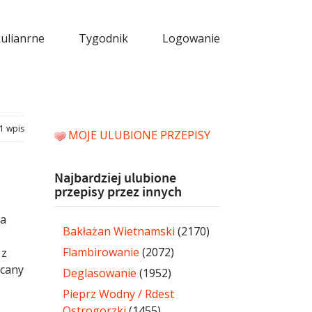
kulianrne
Tygodnik
Logowanie
1 wpis
MOJE ULUBIONE PRZEPISY
Najbardziej ulubione
przepisy przez innych
na
Bakłażan Wietnamski
(2170)
Flambirowanie
(2072)
 z
acany
Deglasowanie
(1952)
Pieprz Wodny / Rdest
Ostrogorzki
(1455)