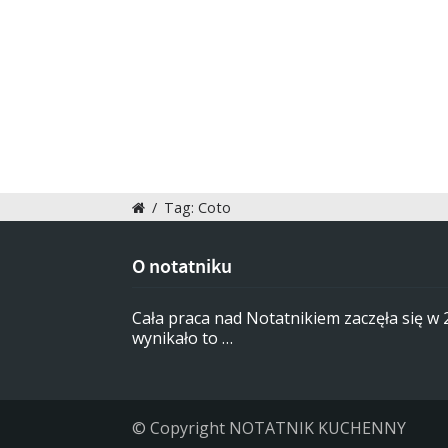
/
Tag: Coto
O notatniku
Cała praca nad Notatnikiem zaczęła się w
wynikało to …
© Copyright NOTATNIK KUCHENNY