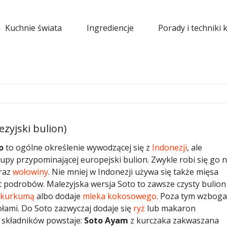
Kuchnie świata
Ingrediencje
Porady i techniki 
ezyjski bulion)
o
to ogólne określenie wywodzącej się z
Indonezji
, ale
 zupy przypominającej europejski bulion. Zwykle robi się go 
oraz
wołowiny
. Nie mniej w Indonezji używa się także mięsa
t podrobów. Malezyjska wersja Soto to zawsze czysty bulion
kurkumą
albo dodaje
mleka kokosowego
. Poza tym wzbog
ołami. Do Soto zazwyczaj dodaje się
ryż
lub makaron
h składników powstaje:
Soto Ayam
z kurczaka zakwaszana