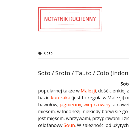
Coto
Soto / Sroto / Tauto / Coto (Indon
Sot
popularnej także w
Malezji
, dość cienkiej
bazie
kurczaka
(jest to regułą w Malezji) 
bawołów,
jagnięciny
,
wieprzowiny
, a nawe
mięsem, w Indonezji niekiedy barwi się go
jest mięsem, warzywami, przyprawami i zi
celofanowy
Soun
. W zależności od użytyc