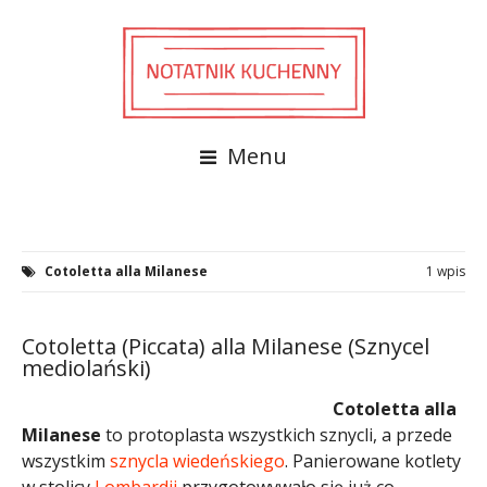
Menu
Cotoletta alla Milanese
1 wpis
Cotoletta (Piccata) alla Milanese (Sznycel
mediolański)
Cotoletta alla
Milanese
to protoplasta wszystkich sznycli, a przede
wszystkim
sznycla wiedeńskiego
. Panierowane kotlety
w stolicy
Lombardii
przygotowywało się już co