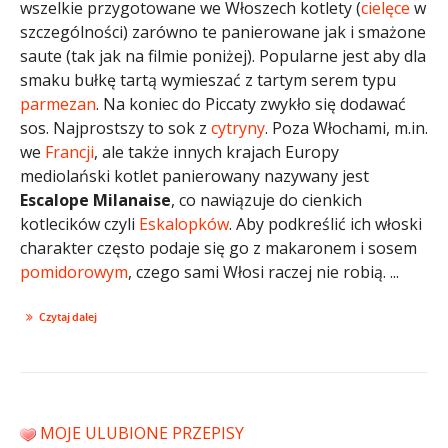
wszelkie przygotowane we Włoszech kotlety (
cielęce
w
szczególności) zarówno te panierowane jak i smażone
saute (tak jak na filmie poniżej). Popularne jest aby dla
smaku bułkę tartą wymieszać z tartym serem typu
parmezan
. Na koniec do Piccaty zwykło się dodawać
sos. Najprostszy to sok z
cytryny
. Poza Włochami, m.in.
we
Francji
, ale także innych krajach Europy
mediolański kotlet panierowany nazywany jest
Escalope Milanaise
, co nawiązuje do cienkich
kotlecików czyli
Eskalopków
. Aby podkreślić ich włoski
charakter często podaje się go z makaronem i sosem
pomidorowym
, czego sami Włosi raczej nie robią. ...
Czytaj dalej
MOJE ULUBIONE PRZEPISY