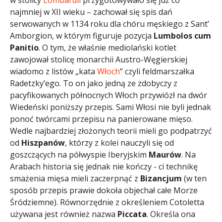
najmniej w XII wieku – zachował się spis dań
serwowanych w 1134 roku dla chóru męskiego z Sant’
Amborgion, w którym figuruje pozycja
Lumbolos cum
Panitio
. O tym, że właśnie mediolański kotlet
zawojował stolicę monarchii Austro-Węgierskiej
wiadomo z listów „kata
Włoch
” czyli feldmarszałka
Radetzky’ego. To on jako jedną ze zdobyczy z
pacyfikowanych północnych Włoch przywiózł na dwór
Wiedeński poniższy przepis. Sami Włosi nie byli jednak
ponoć twórcami przepisu na panierowane mięso.
Wedle najbardziej złożonych teorii mieli go podpatrzyć
od
Hiszpanów
, którzy z kolei nauczyli się od
goszczących na półwyspie Iberyjskim
Maurów
. Na
Arabach historia się jednak nie kończy - ci technikę
smażenia mięsa mieli zaczerpnąć z
Bizancjum
(w ten
sposób przepis prawie dokoła objechał całe Morze
Śródziemne). Równorzędnie z określeniem Cotoletta
używana jest również nazwa
Piccata
. Określa ona