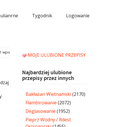
kulianrne
Tygodnik
Logowanie
1 wpis
MOJE ULUBIONE PRZEPISY
Najbardziej ulubione
przepisy przez innych
dzaj
Bakłażan Wietnamski
(2170)
y
Flambirowanie
(2072)
Deglasowanie
(1952)
Pieprz Wodny / Rdest
Ostrogorzki
(1455)