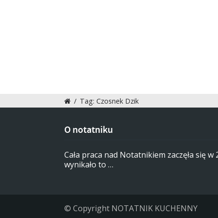
/
Tag: Czosnek Dzik
O notatniku
Cała praca nad Notatnikiem zaczęła się w
wynikało to …
© Copyright NOTATNIK KUCHENNY