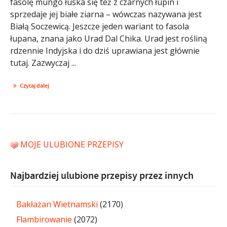
fasolę mungo łuska się też z czarnych łupin i
sprzedaje jej białe ziarna – wówczas nazywana jest
Białą Soczewicą. Jeszcze jeden wariant to fasola
łupana, znana jako Urad Dal Chika. Urad jest rośliną
rdzennie Indyjska i do dziś uprawiana jest głównie
tutaj. Zazwyczaj ...
Czytaj dalej
MOJE ULUBIONE PRZEPISY
Najbardziej ulubione przepisy przez innych
Bakłażan Wietnamski
(2170)
Flambirowanie
(2072)