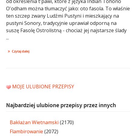
od określenia t'pawi, które z języka Indian Tohono
O'odham można tłumaczyć jako: oto fasola. To właśnie
ten szczep zwany Ludźmi Pustyni i mieszkający na
pustyni Sonory, tradycyjnie uprawiał odporną na
suszę Fasolę Ostrolistną - chociaż jej najstarsze ślady
...
Czytaj dalej
MOJE ULUBIONE PRZEPISY
Najbardziej ulubione przepisy przez innych
Bakłażan Wietnamski
(2170)
Flambirowanie
(2072)