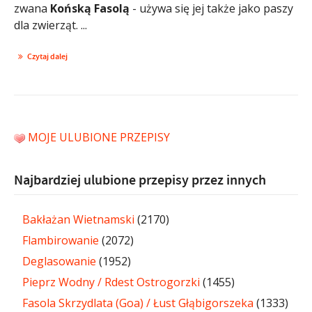
zwana
Końską Fasolą
- używa się jej także jako paszy
dla zwierząt. ...
Czytaj dalej
MOJE ULUBIONE PRZEPISY
Najbardziej ulubione przepisy przez innych
Bakłażan Wietnamski
(2170)
Flambirowanie
(2072)
Deglasowanie
(1952)
Pieprz Wodny / Rdest Ostrogorzki
(1455)
Fasola Skrzydlata (Goa) / Łust Głąbigorszeka
(1333)