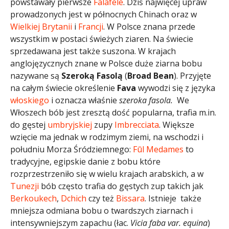
powstawały pierwsze
Falafele
. Dziś najwięcej upraw
prowadzonych jest w północnych Chinach oraz w
Wielkiej Brytanii
i
Francji
. W Polsce znana przede
wszystkim w postaci świeżych ziaren. Na świecie
sprzedawana jest także suszona. W krajach
anglojęzycznych znane w Polsce duże ziarna bobu
nazywane są
Szeroką Fasolą
(
Broad Bean
). Przyjęte
na całym świecie określenie
Fava
wywodzi się z języka
włoskiego
i oznacza właśnie
szeroka fasola.
We
Włoszech bób jest zresztą dość popularna, trafia m.in.
do gęstej
umbryjskiej
zupy
Imbrecciata
. Większe
wzięcie ma jednak w rodzimym ziemi, na wschodzi i
południu Morza Śródziemnego:
Fūl Medames
to
tradycyjne, egipskie danie z bobu które
rozprzestrzeniło się w wielu krajach arabskich, a w
Tunezji
bób często trafia do gęstych zup takich jak
Berkoukech
,
Dchich
czy też
Bissara
. Istnieje także
mniejsza odmiana bobu o twardszych ziarnach i
intensywniejszym zapachu (łac.
Vicia faba var. equina
)