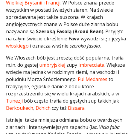
Wielkiej Brytanii
i
Francji
. W Polsce znana przede
wszystkim w postaci świeżych ziaren. Na świecie
sprzedawana jest także suszona. W krajach
anglojęzycznych znane w Polsce duże ziarna bobu
nazywane są
Szeroką Fasolą
(
Broad Bean
). Przyjęte
na całym świecie określenie
Fava
wywodzi się z języka
włoskiego
i oznacza właśnie
szeroka fasola.
We Włoszech bób jest zresztą dość popularna, trafia
m.in. do gęstej
umbryjskiej
zupy
Imbrecciata
. Większe
wzięcie ma jednak w rodzimym ziemi, na wschodzi i
południu Morza Śródziemnego:
Fūl Medames
to
tradycyjne, egipskie danie z bobu które
rozprzestrzeniło się w wielu krajach arabskich, a w
Tunezji
bób często trafia do gęstych zup takich jak
Berkoukech
,
Dchich
czy też
Bissara
.
Istnieje także mniejsza odmiana bobu o twardszych
ziarnach i intensywniejszym zapachu (łac.
Vicia faba