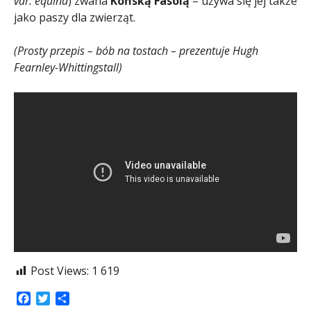
var. equina
) zwana
Końską Fasolą
– używa się jej także
jako paszy dla zwierząt.
(Prosty przepis – bób na tostach – prezentuje Hugh
Fearnley-Whittingstall)
Post Views:
1 619
Facebook
Twitter
Share