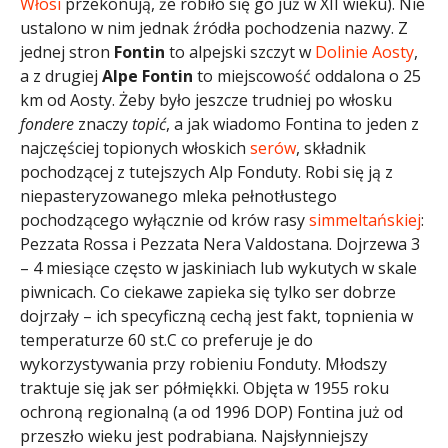
Włosi
przekonują, że robiło się go już w XII wieku). Nie
ustalono w nim jednak źródła pochodzenia nazwy. Z
jednej stron
Fontin
to alpejski szczyt w
Dolinie Aosty
,
a z drugiej
Alpe Fontin
to miejscowość oddalona o 25
km od Aosty. Żeby było jeszcze trudniej po włosku
fondere
znaczy
topić
, a jak wiadomo Fontina to jeden z
najczęściej topionych włoskich
serów
, składnik
pochodzącej z tutejszych Alp Fonduty. Robi się ją z
niepasteryzowanego mleka pełnotłustego
pochodzącego wyłącznie od krów rasy
simmeltańskiej
:
Pezzata Rossa i Pezzata Nera Valdostana. Dojrzewa 3
– 4 miesiące często w jaskiniach lub wykutych w skale
piwnicach. Co ciekawe zapieka się tylko ser dobrze
dojrzały – ich specyficzną cechą jest fakt, topnienia w
temperaturze 60 st.C co preferuje je do
wykorzystywania przy robieniu Fonduty. Młodszy
traktuje się jak ser półmiękki. Objęta w 1955 roku
ochroną regionalną (a od 1996 DOP) Fontina już od
przeszło wieku jest podrabiana. Najsłynniejszy