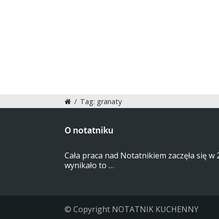
/
Tag: granaty
O notatniku
Cała praca nad Notatnikiem zaczęła się w
wynikało to …
© Copyright NOTATNIK KUCHENNY