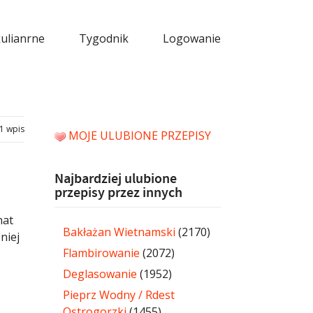
kulianrne
Tygodnik
Logowanie
1 wpis
MOJE ULUBIONE PRZEPISY
Najbardziej ulubione
przepisy przez innych
nat
Bakłażan Wietnamski
(2170)
niej
Flambirowanie
(2072)
Deglasowanie
(1952)
Pieprz Wodny / Rdest
Ostrogorzki
(1455)